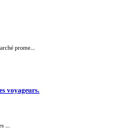
arché prome...
les voyageurs.
 ...