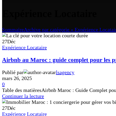
Expérience Locataire
Sommaire
Archive par catégorie « Expérience Locatai
27
Déc
Expérience Locataire
Airbnb au Maroc : guide complet pour les pro
Publié par
lsagency
mars 26, 2025
0
Table des matièresAirbnb Maroc : Guide Complet pour l
Continuer la lecture
27
Déc
Expérience Locataire