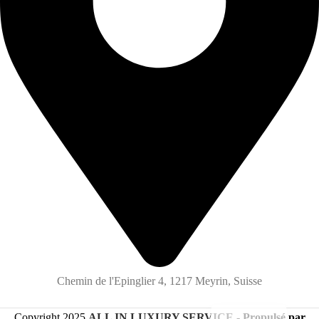
Chemin de l'Epinglier 4, 1217 Meyrin, Suisse
Copyright
2025
ALL IN LUXURY SERVICE
-
Propulsé par