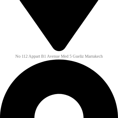
No 112 Appart B1 Avenue Med 5 Gueliz Marrakech