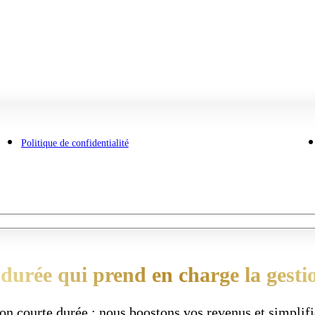
Politique de confidentialité
 durée qui prend en charge la gesti
on courte durée : nous boostons vos revenus et simplifi